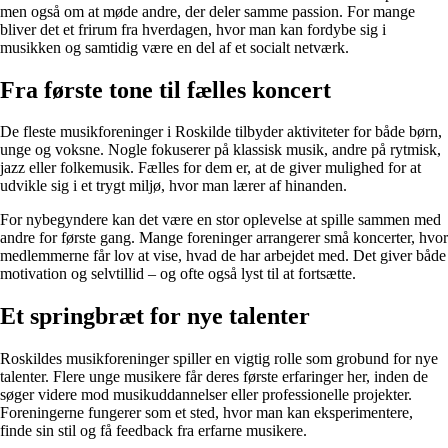
men også om at møde andre, der deler samme passion. For mange
bliver det et frirum fra hverdagen, hvor man kan fordybe sig i
musikken og samtidig være en del af et socialt netværk.
Fra første tone til fælles koncert
De fleste musikforeninger i Roskilde tilbyder aktiviteter for både børn,
unge og voksne. Nogle fokuserer på klassisk musik, andre på rytmisk,
jazz eller folkemusik. Fælles for dem er, at de giver mulighed for at
udvikle sig i et trygt miljø, hvor man lærer af hinanden.
For nybegyndere kan det være en stor oplevelse at spille sammen med
andre for første gang. Mange foreninger arrangerer små koncerter, hvor
medlemmerne får lov at vise, hvad de har arbejdet med. Det giver både
motivation og selvtillid – og ofte også lyst til at fortsætte.
Et springbræt for nye talenter
Roskildes musikforeninger spiller en vigtig rolle som grobund for nye
talenter. Flere unge musikere får deres første erfaringer her, inden de
søger videre mod musikuddannelser eller professionelle projekter.
Foreningerne fungerer som et sted, hvor man kan eksperimentere,
finde sin stil og få feedback fra erfarne musikere.