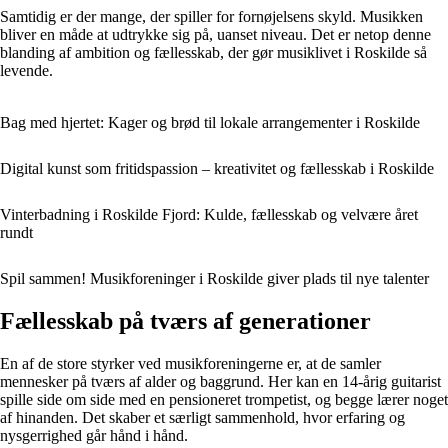
Samtidig er der mange, der spiller for fornøjelsens skyld. Musikken
bliver en måde at udtrykke sig på, uanset niveau. Det er netop denne
blanding af ambition og fællesskab, der gør musiklivet i Roskilde så
levende.
Bag med hjertet: Kager og brød til lokale arrangementer i Roskilde
Digital kunst som fritidspassion – kreativitet og fællesskab i Roskilde
Vinterbadning i Roskilde Fjord: Kulde, fællesskab og velvære året
rundt
Spil sammen! Musikforeninger i Roskilde giver plads til nye talenter
Fællesskab på tværs af generationer
En af de store styrker ved musikforeningerne er, at de samler
mennesker på tværs af alder og baggrund. Her kan en 14-årig guitarist
spille side om side med en pensioneret trompetist, og begge lærer noget
af hinanden. Det skaber et særligt sammenhold, hvor erfaring og
nysgerrighed går hånd i hånd.