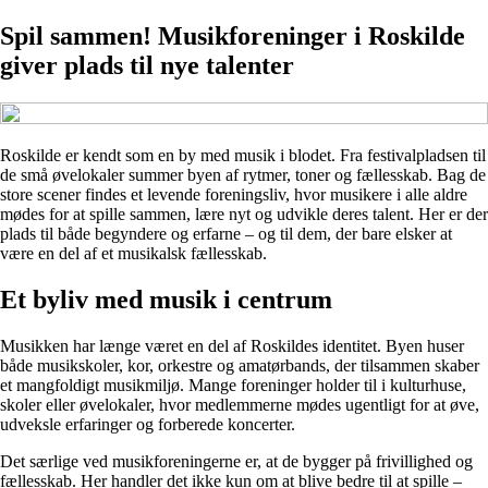
Spil sammen! Musikforeninger i Roskilde
giver plads til nye talenter
Roskilde er kendt som en by med musik i blodet. Fra festivalpladsen til
de små øvelokaler summer byen af rytmer, toner og fællesskab. Bag de
store scener findes et levende foreningsliv, hvor musikere i alle aldre
mødes for at spille sammen, lære nyt og udvikle deres talent. Her er der
plads til både begyndere og erfarne – og til dem, der bare elsker at
være en del af et musikalsk fællesskab.
Et byliv med musik i centrum
Musikken har længe været en del af Roskildes identitet. Byen huser
både musikskoler, kor, orkestre og amatørbands, der tilsammen skaber
et mangfoldigt musikmiljø. Mange foreninger holder til i kulturhuse,
skoler eller øvelokaler, hvor medlemmerne mødes ugentligt for at øve,
udveksle erfaringer og forberede koncerter.
Det særlige ved musikforeningerne er, at de bygger på frivillighed og
fællesskab. Her handler det ikke kun om at blive bedre til at spille –