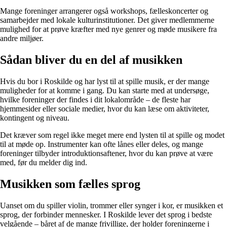
Mange foreninger arrangerer også workshops, fælleskoncerter og
samarbejder med lokale kulturinstitutioner. Det giver medlemmerne
mulighed for at prøve kræfter med nye genrer og møde musikere fra
andre miljøer.
Sådan bliver du en del af musikken
Hvis du bor i Roskilde og har lyst til at spille musik, er der mange
muligheder for at komme i gang. Du kan starte med at undersøge,
hvilke foreninger der findes i dit lokalområde – de fleste har
hjemmesider eller sociale medier, hvor du kan læse om aktiviteter,
kontingent og niveau.
Det kræver som regel ikke meget mere end lysten til at spille og modet
til at møde op. Instrumenter kan ofte lånes eller deles, og mange
foreninger tilbyder introduktionsaftener, hvor du kan prøve at være
med, før du melder dig ind.
Musikken som fælles sprog
Uanset om du spiller violin, trommer eller synger i kor, er musikken et
sprog, der forbinder mennesker. I Roskilde lever det sprog i bedste
velgående – båret af de mange frivillige, der holder foreningerne i