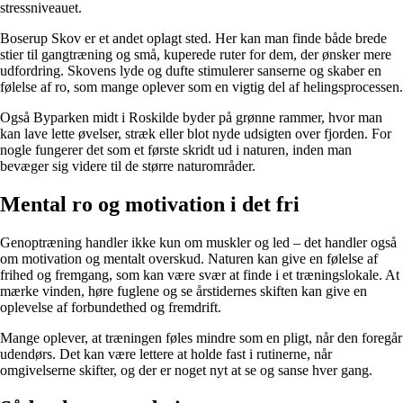
stressniveauet.
Boserup Skov er et andet oplagt sted. Her kan man finde både brede
stier til gangtræning og små, kuperede ruter for dem, der ønsker mere
udfordring. Skovens lyde og dufte stimulerer sanserne og skaber en
følelse af ro, som mange oplever som en vigtig del af helingsprocessen.
Også Byparken midt i Roskilde byder på grønne rammer, hvor man
kan lave lette øvelser, stræk eller blot nyde udsigten over fjorden. For
nogle fungerer det som et første skridt ud i naturen, inden man
bevæger sig videre til de større naturområder.
Mental ro og motivation i det fri
Genoptræning handler ikke kun om muskler og led – det handler også
om motivation og mentalt overskud. Naturen kan give en følelse af
frihed og fremgang, som kan være svær at finde i et træningslokale. At
mærke vinden, høre fuglene og se årstidernes skiften kan give en
oplevelse af forbundethed og fremdrift.
Mange oplever, at træningen føles mindre som en pligt, når den foregår
udendørs. Det kan være lettere at holde fast i rutinerne, når
omgivelserne skifter, og der er noget nyt at se og sanse hver gang.