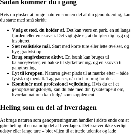
Sådan kommer du i gang
Hvis du ønsker at bruge naturen som en del af din genoptræning, kan
du starte med små skridt:
Vælg et sted, du holder af.
Det kan være en park, en sti langs
fjorden eller en skovsti. Det vigtigste er, at du føler dig tryg og
inspireret.
Sæt realistiske mål.
Start med korte ture eller lette øvelser, og
byg gradvist op.
Brug omgivelserne aktivt.
En bænk kan bruges til
balanceøvelser, en bakke til styrketræning, og en skovsti til
gangtræning.
Lyt til kroppen.
Naturen giver plads til at mærke efter – både
fysisk og mentalt. Tag pauser, når du har brug for det.
Kombinér med professionel vejledning.
Hvis du er i et
genoptræningsforløb, kan du tale med din fysioterapeut om,
hvordan naturen kan indgå som supplement.
Heling som en del af hverdagen
At bruge naturen som genoptræningsrum handler i sidste ende om at
gøre heling til en naturlig del af hverdagen. Det kræver ikke særligt
udstyr eller lange ture – blot viljen til at træde udenfor og lade