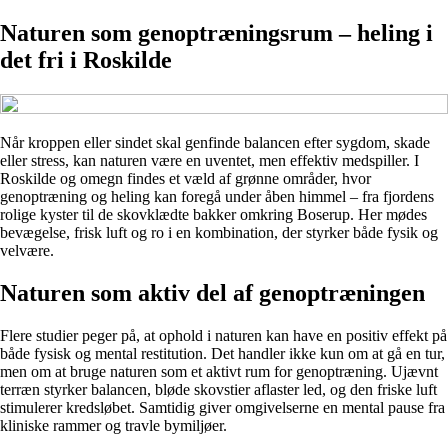
Naturen som genoptræningsrum – heling i
det fri i Roskilde
Når kroppen eller sindet skal genfinde balancen efter sygdom, skade
eller stress, kan naturen være en uventet, men effektiv medspiller. I
Roskilde og omegn findes et væld af grønne områder, hvor
genoptræning og heling kan foregå under åben himmel – fra fjordens
rolige kyster til de skovklædte bakker omkring Boserup. Her mødes
bevægelse, frisk luft og ro i en kombination, der styrker både fysik og
velvære.
Naturen som aktiv del af genoptræningen
Flere studier peger på, at ophold i naturen kan have en positiv effekt på
både fysisk og mental restitution. Det handler ikke kun om at gå en tur,
men om at bruge naturen som et aktivt rum for genoptræning. Ujævnt
terræn styrker balancen, bløde skovstier aflaster led, og den friske luft
stimulerer kredsløbet. Samtidig giver omgivelserne en mental pause fra
kliniske rammer og travle bymiljøer.