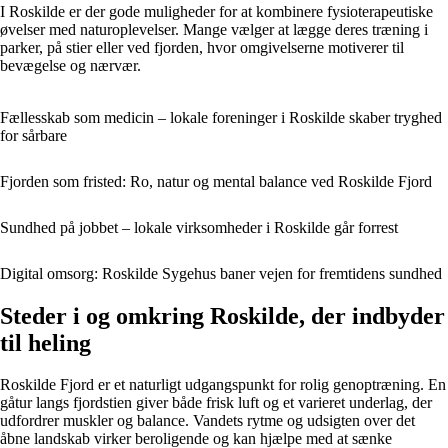
I Roskilde er der gode muligheder for at kombinere fysioterapeutiske
øvelser med naturoplevelser. Mange vælger at lægge deres træning i
parker, på stier eller ved fjorden, hvor omgivelserne motiverer til
bevægelse og nærvær.
Fællesskab som medicin – lokale foreninger i Roskilde skaber tryghed
for sårbare
Fjorden som fristed: Ro, natur og mental balance ved Roskilde Fjord
Sundhed på jobbet – lokale virksomheder i Roskilde går forrest
Digital omsorg: Roskilde Sygehus baner vejen for fremtidens sundhed
Steder i og omkring Roskilde, der indbyder
til heling
Roskilde Fjord er et naturligt udgangspunkt for rolig genoptræning. En
gåtur langs fjordstien giver både frisk luft og et varieret underlag, der
udfordrer muskler og balance. Vandets rytme og udsigten over det
åbne landskab virker beroligende og kan hjælpe med at sænke