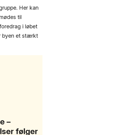
lgruppe. Her kan
mødes til
foredrag i løbet
r byen et stærkt
e –
lser følger