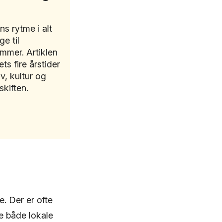
s rytme i alt
ge til
mmer. Artiklen
s fire årstider
v, kultur og
skiften.
e. Der er ofte
e både lokale