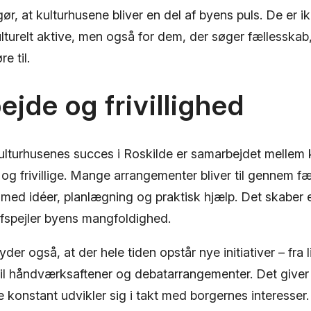
, at kulturhusene bliver en del af byens puls. De er i
ulturelt aktive, men også for dem, der søger fællesskab, 
e til.
jde og frivillighed
 kulturhusenes succes i Roskilde er samarbejdet melle
 og frivillige. Mange arrangementer bliver til gennem fæ
 med idéer, planlægning og praktisk hjælp. Det skaber 
afspejler byens mangfoldighed.
yder også, at der hele tiden opstår nye initiativer – fra l
 til håndværksaftener og debatarrangementer. Det give
 konstant udvikler sig i takt med borgernes interesser.