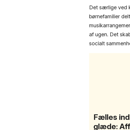
Det særlige ved k
børnefamilier del
musikarrangemente
af ugen. Det ska
socialt sammenh
Fælles ind
glæde: Af