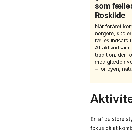
som fælles
Roskilde
Når foråret kom
borgere, skole
fælles indsats f
Affaldsindsamli
tradition, der 
med glæden ve
– for byen, nat
Aktivit
En af de store st
fokus på at komb