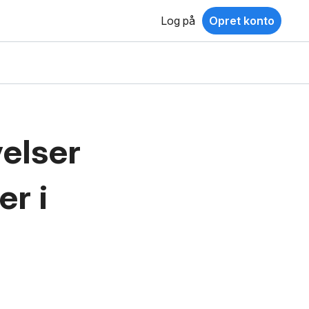
Log på
Opret konto
velser
er i