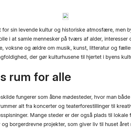
t for sin levende kultur og historiske atmosfære, men 
 rolle i at samle mennesker på tværs af alder, interesse
, voksne og ældre om musik, kunst, litteratur og fælle
oldighed, der gør kulturhusene til hjertet i byens kultu
s rum for alle
oskilde fungerer som åbne mødesteder, hvor man både
rummer alt fra koncerter og teaterforestillinger til krea
sspisninger. Mange steder er der også plads til lokale 
iver og borgerdrevne projekter, som giver liv til huset året