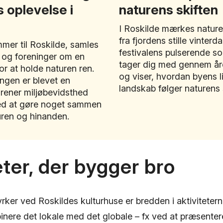
 oplevelse i
naturens skiften
I Roskilde mærkes naturen
fra fjordens stille vinterda
mer til Roskilde, samles
festivalens pulserende so
r og foreninger om en
tager dig med gennem året
or at holde naturen ren.
og viser, hvordan byens li
ngen er blevet en
landskab følger naturens 
forener miljøbevidsthed
d at gøre noget sammen
uren og hinanden.
eter, der bygger bro
yrker ved Roskildes kulturhuse er bredden i aktivitetern
inere det lokale med det globale – fx ved at præsenter