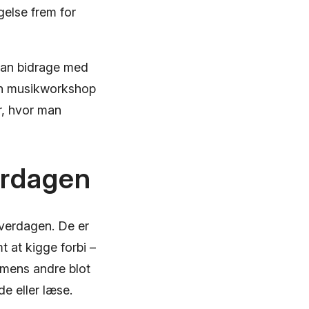
gelse frem for
 kan bidrage med
 en musikworkshop
r, hvor man
erdagen
hverdagen. De er
t at kigge forbi –
 mens andre blot
de eller læse.