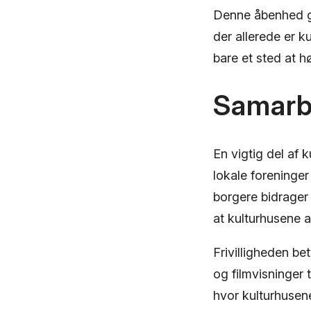
Denne åbenhed gør
der allerede er k
bare et sted at hør
Samarbe
En vigtig del af
lokale foreninger
borgere bidrager
at kulturhusene 
Frivilligheden bet
og filmvisninger
hvor kulturhusene