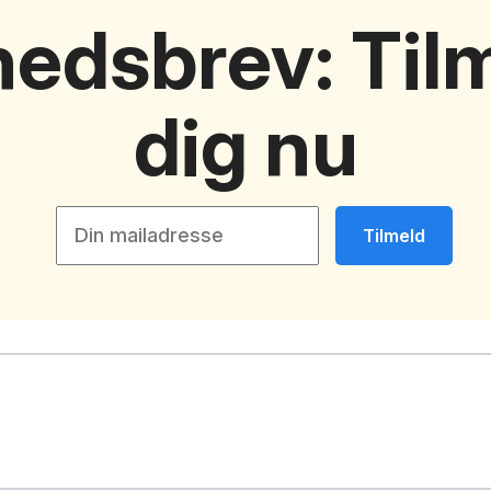
edsbrev: Til
dig nu
Tilmeld