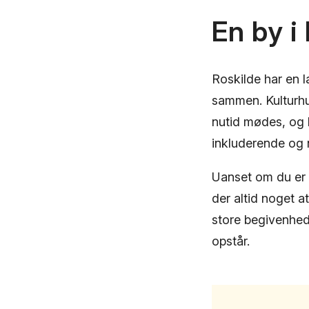
En by i
Roskilde har en l
sammen. Kulturhus
nutid mødes, og h
inkluderende og 
Uanset om du er t
der altid noget a
store begivenhed
opstår.