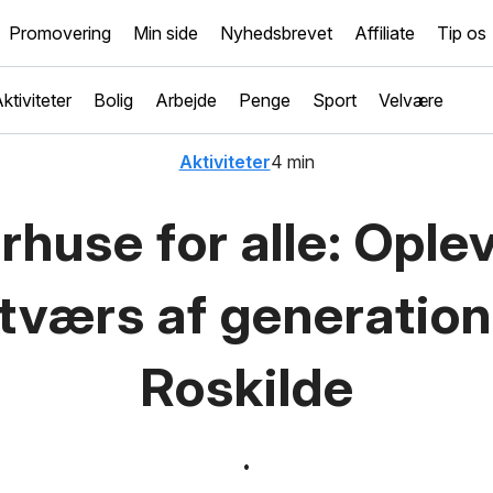
Promovering
Min side
Nyhedsbrevet
Affiliate
Tip os
ktiviteter
Bolig
Arbejde
Penge
Sport
Velvære
Aktiviteter
4 min
rhuse for alle: Ople
tværs af generation
Roskilde