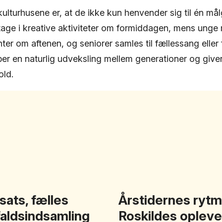
ulturhusene er, at de ikke kun henvender sig til én må
tage i kreative aktiviteter om formiddagen, mens unge 
r om aftenen, og seniorer samles til fællessang eller 
ber en naturlig udveksling mellem generationer og give
old.
sats, fælles
Årstidernes rytm
faldsindsamling
Roskildes opleve