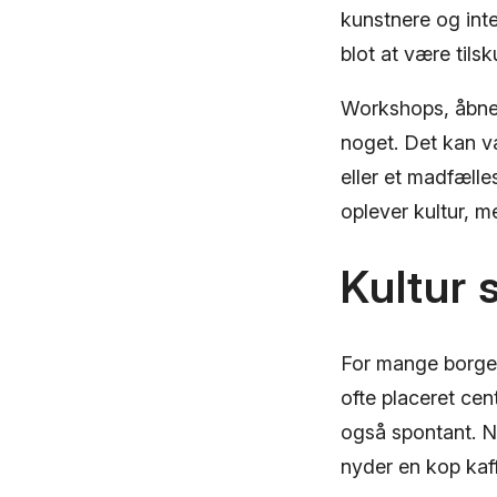
kunstnere og int
blot at være tilsk
Workshops, åbne 
noget. Det kan væ
eller et madfæll
oplever kultur, m
Kultur 
For mange borger
ofte placeret cen
også spontant. N
nyder en kop kaff