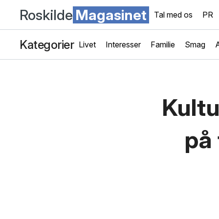
Roskilde
Magasinet
Tal med os
PR
Kategorier
Livet
Interesser
Familie
Smag
A
Kultu
på 