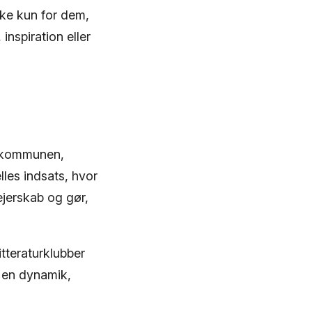
kke kun for dem,
inspiration eller
m kommunen,
lles indsats, hvor
ejerskab og gør,
itteraturklubber
r en dynamik,