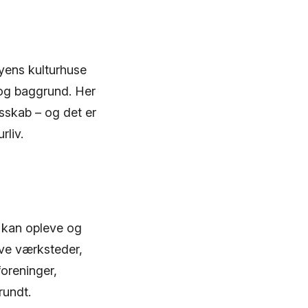
byens kulturhuse
r og baggrund. Her
sskab – og det er
rliv.
 kan opleve og
tive værksteder,
foreninger,
 rundt.