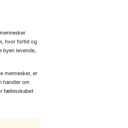
r mennesker
, hvor fortid og
re byen levende,
dre mennesker, er
un handler om
r fællesskabet