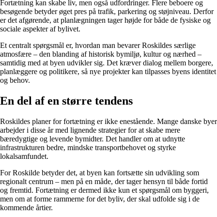
Fortætning kan skabe liv, men også udfordringer. Flere beboere og
besøgende betyder øget pres på trafik, parkering og støjniveau. Derfor
er det afgørende, at planlægningen tager højde for både de fysiske og
sociale aspekter af bylivet.
Et centralt spørgsmål er, hvordan man bevarer Roskildes særlige
atmosfære – den blanding af historisk bymiljø, kultur og nærhed –
samtidig med at byen udvikler sig. Det kræver dialog mellem borgere,
planlæggere og politikere, så nye projekter kan tilpasses byens identitet
og behov.
En del af en større tendens
Roskildes planer for fortætning er ikke enestående. Mange danske byer
arbejder i disse år med lignende strategier for at skabe mere
bæredygtige og levende bymidter. Det handler om at udnytte
infrastrukturen bedre, mindske transportbehovet og styrke
lokalsamfundet.
For Roskilde betyder det, at byen kan fortsætte sin udvikling som
regionalt centrum – men på en måde, der tager hensyn til både fortid
og fremtid. Fortætning er dermed ikke kun et spørgsmål om byggeri,
men om at forme rammerne for det byliv, der skal udfolde sig i de
kommende årtier.