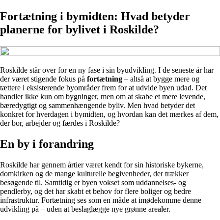
Fortætning i bymidten: Hvad betyder
planerne for bylivet i Roskilde?
Roskilde står over for en ny fase i sin byudvikling. I de seneste år har
der været stigende fokus på
fortætning
– altså at bygge mere og
tættere i eksisterende byområder frem for at udvide byen udad. Det
handler ikke kun om bygninger, men om at skabe et mere levende,
bæredygtigt og sammenhængende byliv. Men hvad betyder det
konkret for hverdagen i bymidten, og hvordan kan det mærkes af dem,
der bor, arbejder og færdes i Roskilde?
En by i forandring
Roskilde har gennem årtier været kendt for sin historiske bykerne,
domkirken og de mange kulturelle begivenheder, der trækker
besøgende til. Samtidig er byen vokset som uddannelses- og
pendlerby, og det har skabt et behov for flere boliger og bedre
infrastruktur. Fortætning ses som en måde at imødekomme denne
udvikling på – uden at beslaglægge nye grønne arealer.