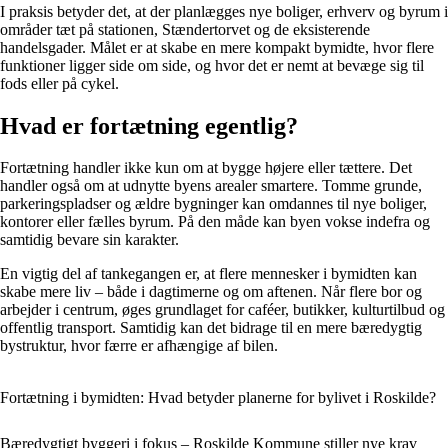
I praksis betyder det, at der planlægges nye boliger, erhverv og byrum i
områder tæt på stationen, Stændertorvet og de eksisterende
handelsgader. Målet er at skabe en mere kompakt bymidte, hvor flere
funktioner ligger side om side, og hvor det er nemt at bevæge sig til
fods eller på cykel.
Hvad er fortætning egentlig?
Fortætning handler ikke kun om at bygge højere eller tættere. Det
handler også om at udnytte byens arealer smartere. Tomme grunde,
parkeringspladser og ældre bygninger kan omdannes til nye boliger,
kontorer eller fælles byrum. På den måde kan byen vokse indefra og
samtidig bevare sin karakter.
En vigtig del af tankegangen er, at flere mennesker i bymidten kan
skabe mere liv – både i dagtimerne og om aftenen. Når flere bor og
arbejder i centrum, øges grundlaget for caféer, butikker, kulturtilbud og
offentlig transport. Samtidig kan det bidrage til en mere bæredygtig
bystruktur, hvor færre er afhængige af bilen.
Fortætning i bymidten: Hvad betyder planerne for bylivet i Roskilde?
Bæredygtigt byggeri i fokus – Roskilde Kommune stiller nye krav