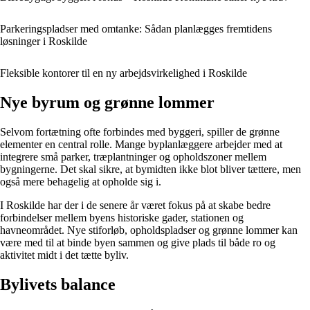
Parkeringspladser med omtanke: Sådan planlægges fremtidens
løsninger i Roskilde
Fleksible kontorer til en ny arbejdsvirkelighed i Roskilde
Nye byrum og grønne lommer
Selvom fortætning ofte forbindes med byggeri, spiller de grønne
elementer en central rolle. Mange byplanlæggere arbejder med at
integrere små parker, træplantninger og opholdszoner mellem
bygningerne. Det skal sikre, at bymidten ikke blot bliver tættere, men
også mere behagelig at opholde sig i.
I Roskilde har der i de senere år været fokus på at skabe bedre
forbindelser mellem byens historiske gader, stationen og
havneområdet. Nye stiforløb, opholdspladser og grønne lommer kan
være med til at binde byen sammen og give plads til både ro og
aktivitet midt i det tætte byliv.
Bylivets balance